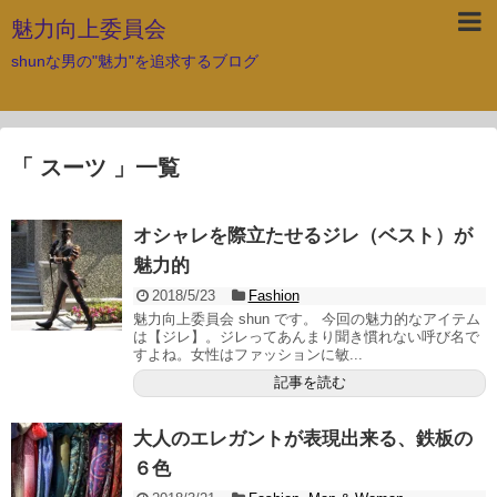
魅力向上委員会
shunな男の"魅力"を追求するブログ
「 スーツ 」一覧
オシャレを際立たせるジレ（ベスト）が
魅力的
2018/5/23
Fashion
魅力向上委員会 shun です。 今回の魅力的なアイテム
は【ジレ】。ジレってあんまり聞き慣れない呼び名で
すよね。女性はファッションに敏...
記事を読む
大人のエレガントが表現出来る、鉄板の
６色