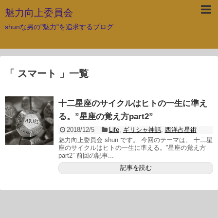
魅力向上委員会
shunな男の"魅力"を追求するブログ
「 スマート 」一覧
十二星座のサイクルはヒトの一生に準え
る。”星座の覚え方part2”
2018/12/5
Life
,
ギリシャ神話
,
西洋占星術
魅力向上委員会 shun です。 今回のテーマは、 十二星
座のサイクルはヒトの一生に準える。”星座の覚え方
part2” 前回の記事...
記事を読む