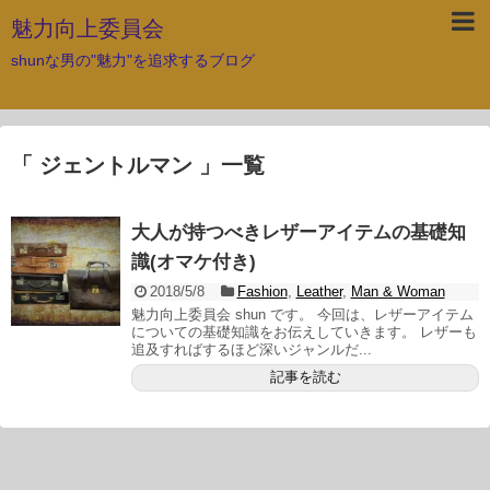
魅力向上委員会
shunな男の"魅力"を追求するブログ
「 ジェントルマン 」一覧
大人が持つべきレザーアイテムの基礎知
識(オマケ付き)
2018/5/8
Fashion
,
Leather
,
Man & Woman
魅力向上委員会 shun です。 今回は、レザーアイテム
についての基礎知識をお伝えしていきます。 レザーも
追及すればするほど深いジャンルだ...
記事を読む