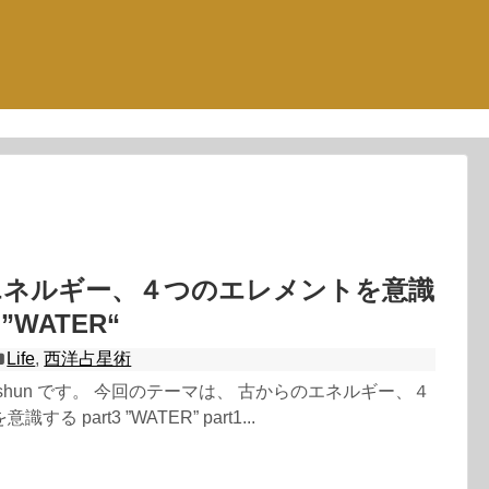
エネルギー、４つのエレメントを意識
 ”WATER“
Life
,
西洋占星術
shun です。 今回のテーマは、 古からのエネルギー、４
る part3 ”WATER” part1...