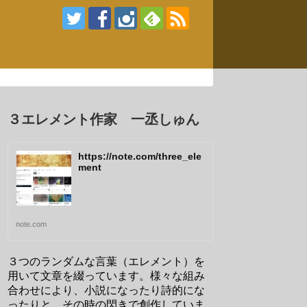
３エレメント作家 一丞しゅん
https://note.com/three_ele
ment
note.com
３つのランダムな言葉（エレメント）を
用いて文章を綴っています。様々な組み
合わせにより、小説になったり詩的にな
ったりと、その時の閃きで創作していま