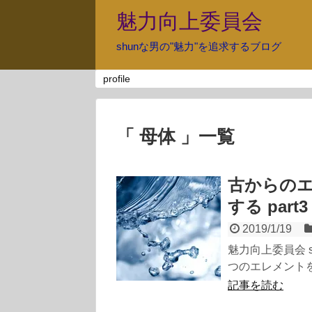
魅力向上委員会
shunな男の"魅力"を追求するブログ
profile
「 母体 」一覧
古からの
する part3
2019/1/19
魅力向上委員会 
つのエレメントを意識す
記事を読む