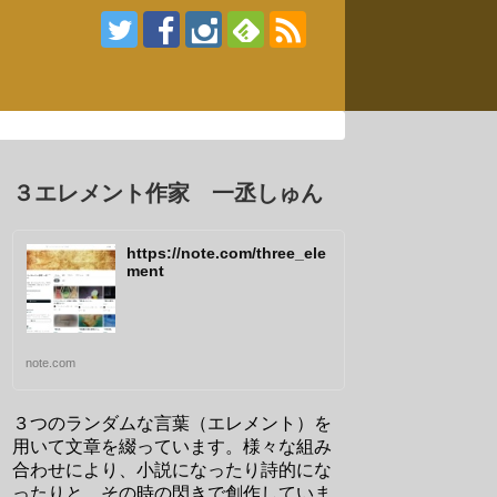
３エレメント作家 一丞しゅん
https://note.com/three_ele
ment
note.com
３つのランダムな言葉（エレメント）を
用いて文章を綴っています。様々な組み
合わせにより、小説になったり詩的にな
ったりと、その時の閃きで創作していま