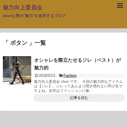
魅力向上委員会
shunな男の"魅力"を追求するブログ
「 ボタン 」一覧
オシャレを際立たせるジレ（ベスト）が
魅力的
2018/5/23
Fashion
魅力向上委員会 shun です。 今回の魅力的なアイテム
は【ジレ】。ジレってあんまり聞き慣れない呼び名で
すよね。女性はファッションに敏...
記事を読む