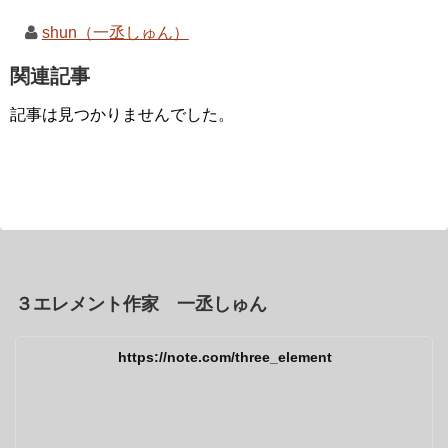
shun（一丞しゅん）
関連記事
記事は見つかりませんでした。
３エレメント作家 一丞しゅん
https://note.com/three_element