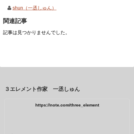
shun（一丞しゅん）
関連記事
記事は見つかりませんでした。
３エレメント作家 一丞しゅん
https://note.com/three_element