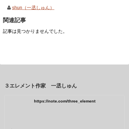
shun（一丞しゅん）
関連記事
記事は見つかりませんでした。
３エレメント作家 一丞しゅん
https://note.com/three_element