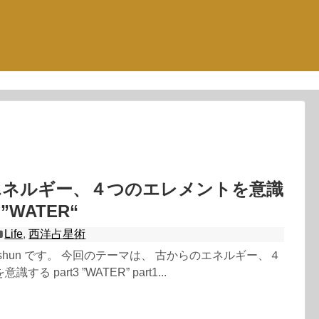
エネルギー、４つのエレメントを意識
 ”WATER“
Life
,
西洋占星術
shun です。 今回のテーマは、 古からのエネルギー、４
る part3 ”WATER” part1...