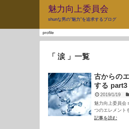
魅力向上委員会
shunな男の"魅力"を追求するブログ
profile
「 涙 」一覧
古からの
する part3
2019/1/19
魅力向上委員会 
つのエレメントを意識す
記事を読む