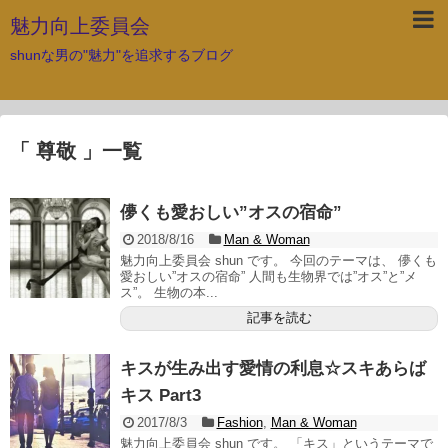
魅力向上委員会
shunな男の"魅力"を追求するブログ
「 尊敬 」一覧
儚くも愛おしい”オスの宿命”
2018/8/16
Man & Woman
魅力向上委員会 shun です。 今回のテーマは、 儚くも
愛おしい”オスの宿命” 人間も生物界では”オス”と”メ
ス”。 生物の本...
記事を読む
キスが生み出す愛情の利息☆スキあらば
キス Part3
2017/8/3
Fashion
,
Man & Woman
魅力向上委員会 shun です。 「キス」というテーマで