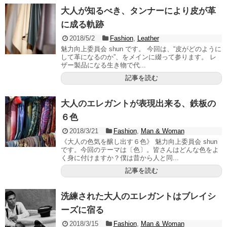
大人が知るべき、タンナーにより皮が革
に成る軌跡
2018/5/2
Fashion
,
Leather
魅力向上委員会 shun です。 今回は、“皮がどのように
して革になるのか”、をメインに綴って参ります。 レ
ザー製品になる生き物で代...
記事を読む
大人のエレガントが表現出来る、鉄板の
６色
2018/3/21
Fashion
,
Man & Woman
《大人の色気を醸し出す６色》 魅力向上委員会 shun
です。今回のテーマは〔色〕。皆さんはどんな色をよ
く身に付けますか？僕は昔から人と同...
記事を読む
洗練された大人のエレガントはブレイシ
ーズに宿る
2018/3/15
Fashion
,
Man & Woman