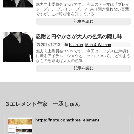
魅力向上委員会 shun です。 今回のテーマは『ブレイ
シーズ』。 ブレイシーズ…？ 余り聞き慣れない言葉
ですが、この呼び名を知っている...
記事を読む
忍耐と円やかさが大人の色気の隠し味
2017/12/13
Fashion
,
Man & Woman
魅力向上委員会 shun です。 今回はトップス(上半身)
に着るアイテム、シャツとニットについて。 どのよう
なものを纏えば大人の色気...
記事を読む
３エレメント作家 一丞しゅん
https://note.com/three_element