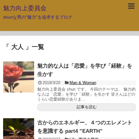
魅力向上委員会
shunな男の"魅力"を追求するブログ
「 大人 」一覧
魅力的な人は「恋愛」を学び「経験」を
生かす
2019/3/20
Man & Woman
魅力向上委員会 shun です。 今回のテーマは、 魅力的
な人は「恋愛」を学び「経験」を生かす 皆さんはどの
くらい恋愛経験がありま...
記事を読む
古からのエネルギー、４つのエレメント
を意識する part4 ”EARTH”