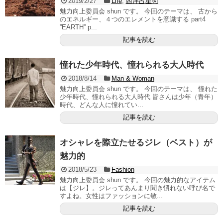
2019/2/27
Life
,
西洋占星術
魅力向上委員会 shun です。 今回のテーマは、 古から
のエネルギー、４つのエレメントを意識する part4
”EARTH” p...
記事を読む
憧れた少年時代、憧れられる大人時代
2018/8/14
Man & Woman
魅力向上委員会 shun です。 今回のテーマは、 憧れた
少年時代、憧れられる大人時代 皆さんは少年（青年）
時代、どんな人に憧れてい...
記事を読む
オシャレを際立たせるジレ（ベスト）が
魅力的
2018/5/23
Fashion
魅力向上委員会 shun です。 今回の魅力的なアイテム
は【ジレ】。ジレってあんまり聞き慣れない呼び名で
すよね。女性はファッションに敏...
記事を読む