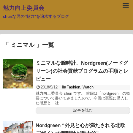
魅力向上委員会
shunな男の"魅力"を追求するブログ
「 ミニマル 」一覧
ミニマルな腕時計、Nordgreen(ノードグ
リーン)の社会貢献プログラムの手順とレ
ビュー
2018/5/12
Fashion
,
Watch
魅力向上委員会 shun です。 前回は「nordgreen」の概
要について書いてみましたので、今回は実際に購入し
た感想と、社...
記事を読む
Nordgreen “外見と心が満たされる北欧