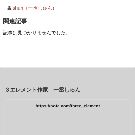
shun（一丞しゅん）
関連記事
記事は見つかりませんでした。
３エレメント作家 一丞しゅん
https://note.com/three_element