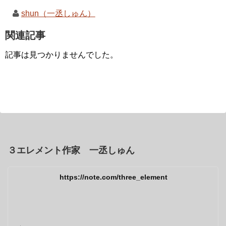
shun（一丞しゅん）
関連記事
記事は見つかりませんでした。
３エレメント作家 一丞しゅん
https://note.com/three_element