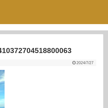
410372704518800063
2024/7/27