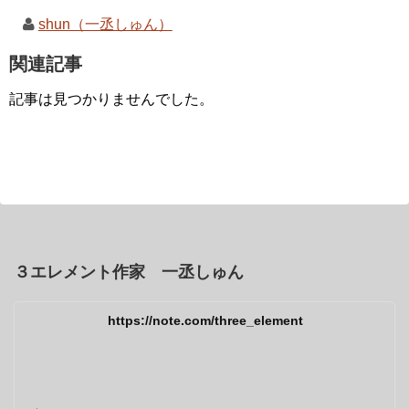
shun（一丞しゅん）
関連記事
記事は見つかりませんでした。
３エレメント作家 一丞しゅん
https://note.com/three_element