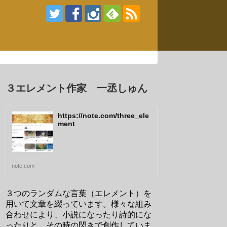
３エレメント作家 一丞しゅん
https://note.com/three_ele
ment
note.com
３つのランダムな言葉（エレメント）を
用いて文章を綴っています。様々な組み
合わせにより、小説になったり詩的にな
ったりと、その時の閃きで創作していま