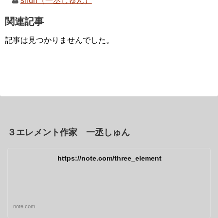
shun（一丞しゅん）
関連記事
記事は見つかりませんでした。
３エレメント作家 一丞しゅん
https://note.com/three_element
note.com