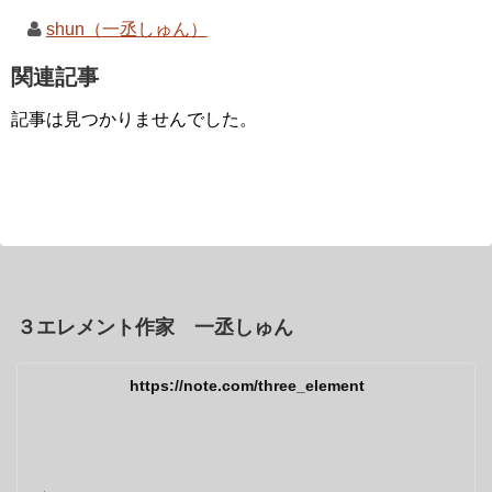
shun（一丞しゅん）
関連記事
記事は見つかりませんでした。
３エレメント作家 一丞しゅん
https://note.com/three_element